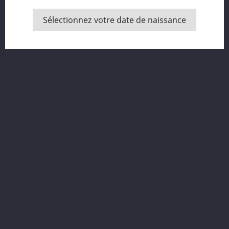
Sélectionnez votre date de naissance
Magnet First In Bastogne
Prix
5,00 €