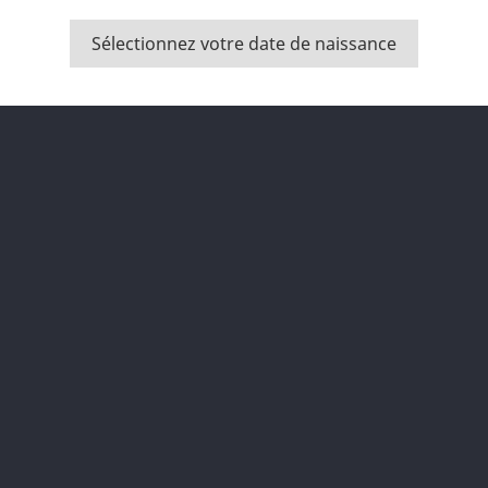
Sélectionnez votre date de naissance
Description
Détai
T-shirt fabriqué en 100% co
Cou ajusté et tenue parfaite
Poids:
160 gram/m2
ous pouvez vous désinscrire à tout moment. Vous
ouverez pour cela nos informations de contact dans les
nditions d'utilisation du site.
J'accepte les conditions générales et la politique de