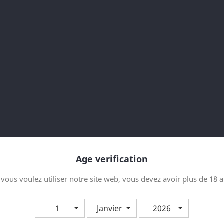
TTC
Taille
Quantité

AJOUTER
Partager
Age verification
Security policy
 vous voulez utiliser notre site web, vous devez avoir plus de 18 
Delivery policy
1
Janvier
2026